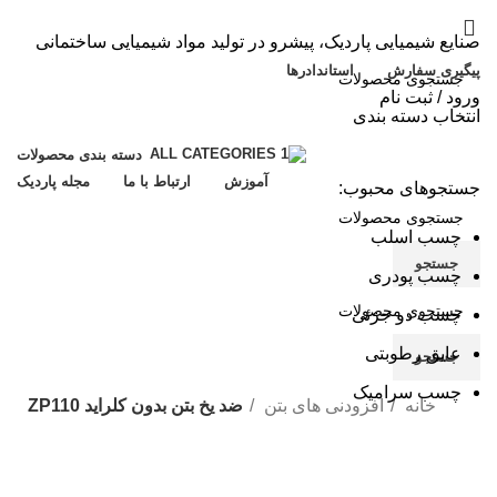
صنایع شیمیایی پاردیک، پیشرو در تولید مواد شیمیایی ساختمانی
پیگیری سفارش
استاندادرها
ورود / ثبت نام
انتخاب دسته بندی
جستجو
دسته بندی محصولات
آموزش
ارتباط با ما
مجله پاردیک
جستجوهای محبوب:
چسب اسلب
جستجو
چسب پودری
چسب دو جزئی
عایق رطوبتی
جستجو
چسب سرامیک
خانه
افزودنی های بتن
ضد یخ بتن بدون کلراید ZP110
بزرگنمایی تصویر